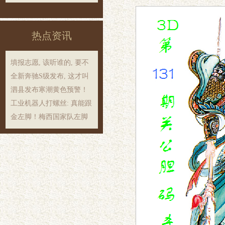
热点资讯
填报志愿, 该听谁的, 要不
全新奔驰S级发布, 这才叫
泗县发布寒潮黄色预警！
工业机器人打螺丝: 真能跟
金左脚！梅西国家队左脚