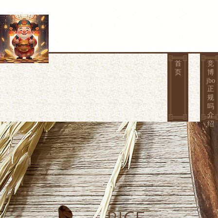
首
竞
页
博
jbo
正
规
吗
介
绍