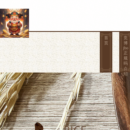
首
竞
页
博
jbo
正
规
吗
介
绍