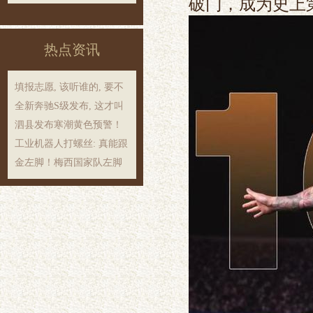
破门，成为史上
热点资讯
填报志愿, 该听谁的, 要不
全新奔驰S级发布, 这才叫
泗县发布寒潮黄色预警！
工业机器人打螺丝: 真能跟
金左脚！梅西国家队左脚